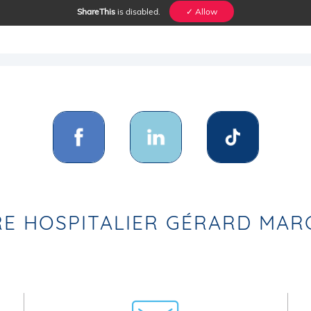
ShareThis
is disabled.
✓ Allow
E HOSPITALIER GÉRARD MA