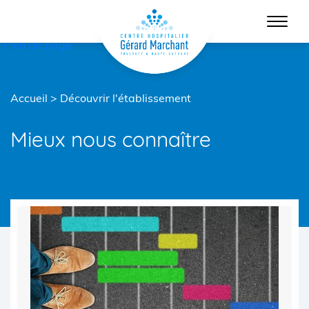
Menu principal
Contenu
Pied de page
Accueil
>
Découvrir l'établissement
Mieux nous connaître