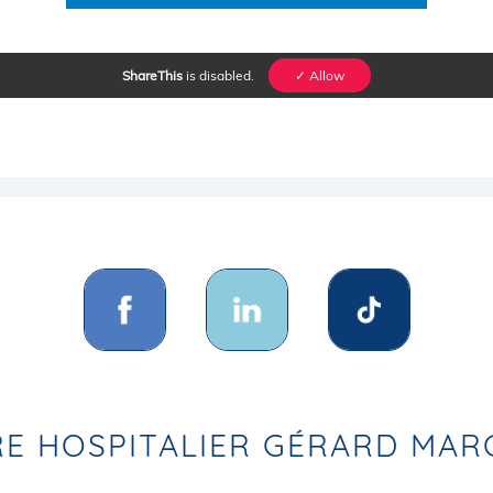
ShareThis
is disabled.
✓ Allow
E HOSPITALIER GÉRARD MA