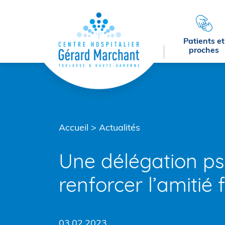
Menu principal
Contenu
Pied de page
Patients et
proches
Accueil
>
Actualités
Une délégation psy
renforcer l’amitié
03.02.2023